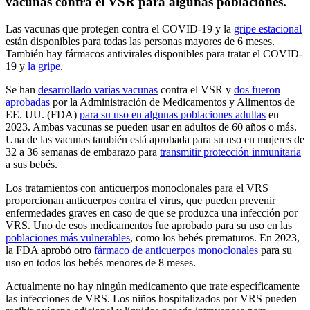
vacunas contra el VSR para algunas poblaciones.
Las vacunas que protegen contra el COVID-19 y la
gripe estacional
están disponibles para todas las personas mayores de 6 meses.
También hay fármacos antivirales disponibles para tratar el COVID-
19 y
la gripe
.
Se han
desarrollado varias vacunas
contra el VSR y
dos fueron
aprobadas
por la Administración de Medicamentos y Alimentos de
EE. UU. (FDA)
para su uso en algunas poblaciones adultas
en
2023. Ambas vacunas se pueden usar en adultos de 60 años o más.
Una de las vacunas también está aprobada para su uso en mujeres de
32 a 36 semanas de embarazo para
transmitir protección inmunitaria
a sus bebés.
Los tratamientos con anticuerpos monoclonales para el VRS
proporcionan anticuerpos contra el virus, que pueden prevenir
enfermedades graves en caso de que se produzca una infección por
VRS. Uno de esos medicamentos fue aprobado para su uso en las
poblaciones más vulnerables
, como los bebés prematuros. En 2023,
la FDA aprobó otro
fármaco de anticuerpos monoclonales
para su
uso en todos los bebés menores de 8 meses.
Actualmente no hay ningún medicamento que trate específicamente
las infecciones de VRS. Los niños hospitalizados por VRS pueden