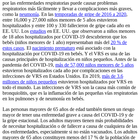
por las enfermedades respiratorias puede causar problemas
respiratorios más fácilmente y llevar a complicaciones más graves,
como la
neumonía
. En las
temporadas de gripe de 2016 a 2020
,
entre 16,000 y 27,000 niños menores de 5 años estuvieron
hospitalizados y entre 100 y 330 fallecieron de gripe cada año en
EE. UU. Los
estudios
en EE. UU. que observaron a niños menores
de 18 años hospitalizados por COVID-19 descubrieron que los
bebés (niños menores de 1 año) representaban más del
20 % de
estos casos
. El
nacimiento prematuro
está asociado con la
hospitalización por COVID-19 en bebés. Y el VRS es una de las
causas principales de hospitalización en niños pequeños. Antes de la
pandemia del COVID-19,
más de 57,000 niños menores de 5 años
estuvieron hospitalizados cada año por complicaciones en las
infecciones de VRS en Estados Unidos. En 2019,
más de 3.6
millones de niños pequeños
estuvieron hospitalizados por VRS en
todo el mundo. Las infecciones de VRS son la causa más común de
bronquiolitis, que es la inflamación de las pequeñas vías respiratorias
en los pulmones y de neumonía en bebés.
Las personas mayores de 65 años de edad también tienen un riesgo
mayor de tener una enfermedad grave a causa del COVID-19 y de
la gripe estacional. Los adultos mayores tienen más probabilidades
de necesitar hospitalización o de fallecer a causa de cualquiera de las
dos enfermedades, especialmente si no están vacunados. Los adultos
mayores de 65 años constituyen menos del 17 % de la población de