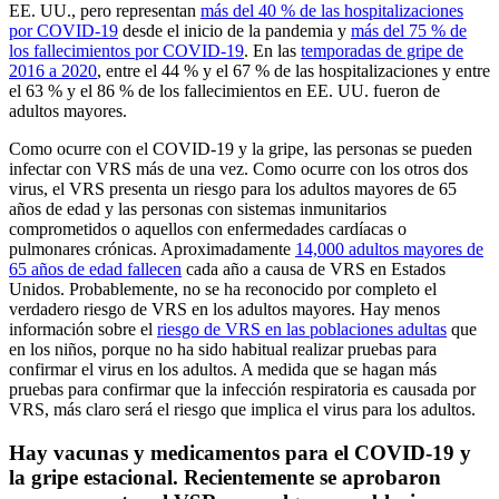
EE. UU., pero representan
más del 40 % de las hospitalizaciones
por COVID-19
desde el inicio de la pandemia y
más del 75 % de
los fallecimientos por COVID-19
. En las
temporadas de gripe de
2016 a 2020
, entre el 44 % y el 67 % de las hospitalizaciones y entre
el 63 % y el 86 % de los fallecimientos en EE. UU. fueron de
adultos mayores.
Como ocurre con el COVID-19 y la gripe, las personas se pueden
infectar con VRS más de una vez. Como ocurre con los otros dos
virus, el VRS presenta un riesgo para los adultos mayores de 65
años de edad y las personas con sistemas inmunitarios
comprometidos o aquellos con enfermedades cardíacas o
pulmonares crónicas. Aproximadamente
14,000 adultos mayores de
65 años de edad fallecen
cada año a causa de VRS en Estados
Unidos. Probablemente, no se ha reconocido por completo el
verdadero riesgo de VRS en los adultos mayores. Hay menos
información sobre el
riesgo de VRS en las poblaciones adultas
que
en los niños, porque no ha sido habitual realizar pruebas para
confirmar el virus en los adultos. A medida que se hagan más
pruebas para confirmar que la infección respiratoria es causada por
VRS, más claro será el riesgo que implica el virus para los adultos.
Hay vacunas y medicamentos para el COVID-19 y
la gripe estacional. Recientemente se aprobaron