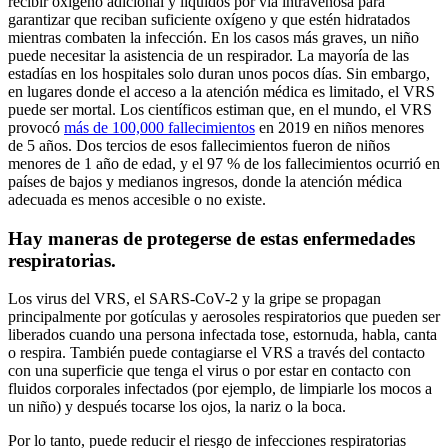
recibir oxígeno adicional y líquidos por vía intravenosa para
garantizar que reciban suficiente oxígeno y que estén hidratados
mientras combaten la infección. En los casos más graves, un niño
puede necesitar la asistencia de un respirador. La mayoría de las
estadías en los hospitales solo duran unos pocos días. Sin embargo,
en lugares donde el acceso a la atención médica es limitado, el VRS
puede ser mortal. Los científicos estiman que, en el mundo, el VRS
provocó
más de 100,000 fallecimientos
en 2019 en niños menores
de 5 años. Dos tercios de esos fallecimientos fueron de niños
menores de 1 año de edad, y el 97 % de los fallecimientos ocurrió en
países de bajos y medianos ingresos, donde la atención médica
adecuada es menos accesible o no existe.
Hay maneras de protegerse de estas enfermedades
respiratorias.
Los virus del VRS, el SARS-CoV-2 y la gripe se propagan
principalmente por gotículas y aerosoles respiratorios que pueden ser
liberados cuando una persona infectada tose, estornuda, habla, canta
o respira. También puede contagiarse el VRS a través del contacto
con una superficie que tenga el virus o por estar en contacto con
fluidos corporales infectados (por ejemplo, de limpiarle los mocos a
un niño) y después tocarse los ojos, la nariz o la boca.
Por lo tanto, puede reducir el riesgo de infecciones respiratorias