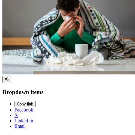
Dropdown items
Copy link
Facebook
X
Linked In
Email