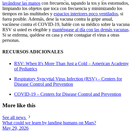
lavándose las manos
con frecuencia, tapando la tos y los estornudos,
limpiando los objetos que toca con frecuencia y minimizando los
tiempos en las multitudes y
espacios interiores poco ventilados
, si
fuera posible. Además, dese la vacuna contra la gripe anual,
vacúnese contra el COVID-19, hable con su médico sobre la vacuna
RSV si usted es elegible y
manténgase al día con las demás vacunas
.
Si se enferma, quédese en casa y evite contagiar el virus a otras
personas.
RECURSOS ADICIONALES
RSV: When It's More Than Just a Cold – American Academy
of Pediatrics
Respiratory Syncytial Virus Infection (RSV) – Centers for
Disease Control and Prevention
COVID-19 – Centers for Disease Control and Prevention
More like this
See all news
What could we learn by landing humans on Mars?
May 29, 2026