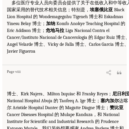
多位医疗专业人员向委员会提供了关于在低收入和中等收
国家采用的替代技术相关信息；特别是，
埃塞俄比亚
Black
Lion Hospital 的 Wondemagegnhu Tigeneh 博士和 Eskadmas
Yinesu Belay 博士；
加纳
Komfo Anokye Teaching Hospital 的
Eric Addison 博士；
危地马拉
Liga Nacional Contra el
Cancer/Instituto Nacional de Cancerologia 的 Edgar Ruiz 博士
Angel Velarde 博士、Vicky de Falla 博士、Carlos Garcia 博士、
Javier Figueroa
Page viii
博士、Kirk Najera、Milton Ixquiac 和 Franky Reyes；
尼日利
National Hospital Abuja 的 Taofeeq A. Ige 博士；
塞内加尔
达喀
尔 Aristide Hospital Dantec 的 Magatte Diagne 博士；
赞比亚
Cancer Diseases Hospital 的 Mulape Kanduza，和 National
Institute for Scientific and Industrial Research 的 Prudence
Katongo Mutale。我们另外想要感谢 Andrea Barleze 博士和