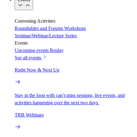
Convening Activities
Roundtables and Forums
Workshops
Seminar/Webinar/Lecture Series
Events
Upcoming events
Replay
See all events
Right Now & Next Up
Stay in the loop with can’t-miss sessions, live events, and
activities happening over the next two days.
TRB Webinars