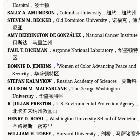
Hospital，波士顿
SALLY A. AMUNDSON，
Columbia University，纽约，纽约州
STEVEN M. BECKER，
Old Dominion University，诺福克，佛
尼亚
AMY BERRINGTON DE GONZÁLEZ，
National Cancer Institut
贝斯达，马里兰州
PAUL T. DICKMAN，
Argonne National Laboratory，华盛顿特
区
1
BONNIE D. JENKINS，
Women of Color Advancing Peace and
Security，华盛顿特区
STEPAN KALMYKOV，
Russian Academy of Sciences，莫斯科
ALLISON M. MACFARLANE，
The George Washington
University，华盛顿特区
R. JULIAN PRESTON，
U.S. Environmental Protection Agency，
北卡罗来纳州教堂山
HENRY D. ROYAL，
Washington University School of Medicine
圣路易斯，密苏里
WILLIAM H. TOBEY，
Harvard University，剑桥，马萨诸塞