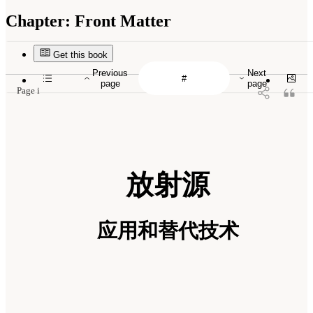
Chapter:
Front Matter
Get this book
Previous
Next
page
page
Page i
放射源
应用和替代技术