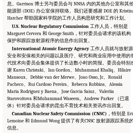
息。Garrison 博士另与委员会与 NNSA 内的其他办公室和其
能源部 (DOE) 办公室保持联络。我们还要感谢 DOE 的 Kristin
Hatcher 帮助国家科学院的工作人员构思研究和工作计划。
U.S. Nuclear Regulatory Commission
工作人员，特别是
Margaret Cervera 和 George Smith，针对委员会请求的该机构
保护和跟踪放射源程序的信息作出回复。
International Atomic Energy Agency
工作人员就与放射源
安全和安保相关的问题以及医疗、研究和商业应用中使用的
代技术向委员会集体提供了长达数小时的简报。委员会特别
谢 Karen Christaki、Ian Gordon、Muhammad Khaliq、Hilaire
Mansoux、Debbie van der Merwe、Joao Osso, Jr.、Ronald
Pacheco、Rui Cardoso Pereira、Rebecca Robbins、Alessia
Maria Rodriguez y Baena、Jose Garcia Sainz、Valeriia
Starovoitova 和Muhammad Waseem。Andrew Parker （已退
休）针对委员会请求的昆虫不育技术相关资讯作出回复。
Canadian Nuclear Safety Commission (CNSC)
，特别是 Eri
Lemoine 和 Edmund Wong 提供了有关CNSC 放射源跟踪系统
信息。