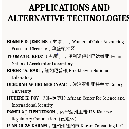
APPLICATIONS AND
ALTERNATIVE TECHNOLOGIE
1
BONNIE D. JENKINS
（
主席
），Women of Color Advancing
Peace and Security，华盛顿特区
2
THOMAS K. KROC
（
主席
），伊利诺伊州巴达维亚 Fermi
National Accelerator Laboratory
ROBERT A. BARI，
纽约厄普顿 Brookhaven National
Laboratory
DEBORAH W. BRUNER (NAM)，
佐治亚州亚特兰大 Emory
University
HUBERT K. FOY，
加纳阿克拉 African Center for Science and
International Security
PAMELA J. HENDERSON，
内华达州里诺 U.S. Nuclear
Regulatory Commission（已退休）
P. ANDREW KARAM，
纽约州纽约市 Karam Consulting LLC