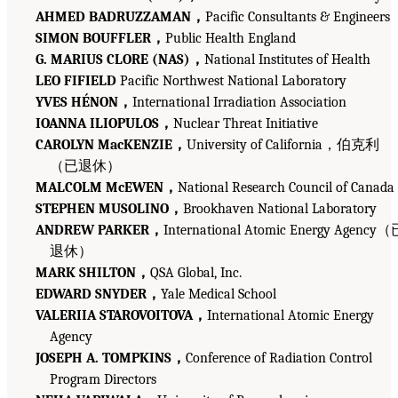
AHMED BADRUZZAMAN，
Pacific Consultants & Engineers
SIMON BOUFFLER，
Public Health England
G. MARIUS CLORE (NAS)，
National Institutes of Health
LEO FIFIELD
Pacific Northwest National Laboratory
YVES HÉNON，
International Irradiation Association
IOANNA ILIOPULOS，
Nuclear Threat Initiative
CAROLYN MacKENZIE，
University of California，伯克利
（已退休）
MALCOLM McEWEN，
National Research Council of Canada
STEPHEN MUSOLINO，
Brookhaven National Laboratory
ANDREW PARKER，
International Atomic Energy Agency
退休）
MARK SHILTON，
QSA Global, Inc.
EDWARD SNYDER，
Yale Medical School
VALERIIA STAROVOITOVA，
International Atomic Energy
Agency
JOSEPH A. TOMPKINS，
Conference of Radiation Control
Program Directors