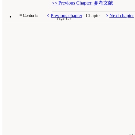
<<
Previous Chapter: 参考文献
Previous chapter
Chapter
Next chapter
Contents
Page 157