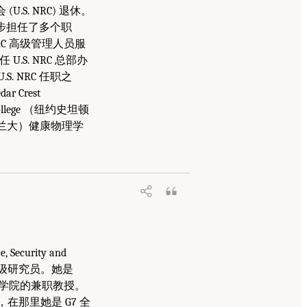
U.S. NRC) 退休。
逐步担任了多个职
RC 高级管理人员服
.S. NRC 总部办
 NRC 任职之
Crest
llege （纽约史坦顿
y（亚特兰大）健康物理学
, Security and
非常驻高级研究员。她是
略特国际事务学院的兼职教授。
员，在那里她是 G7 全