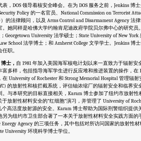
OS 领导着核安全峰会。在为 DOS 服务之前，Jenkins 博士是 For
nd Security Policy 的一名官员、National Commission on Terrorist Atta
委员会）的法律顾问，以及 Arms Control and Disarmament Agen
。她同样是哈佛大学约翰肯尼迪政府学院贝尔弗中心的研究员。她拥有 
位；Georgetown University 法学硕士；State University of Ne
aw School 法学博士；和 Amherst College 文学学士。Jenki
会任职。
am，博士，
自 1981 年加入美国海军核电计划以来一直致力于辐射
多样，包括指导海军学生进行反应堆和推进装置的操作，在 Rochester
教，在 University of Rochester 和 Strong Memorial Hospit
NYC) 的放射性和核拦截系统，评估铀浓缩厂的辐射安全和临界
。与本研究的目标直接相关，Karam 博士参加了纽约市放射
放射性材料安全的“红细胞”演习，并管理了 University of Rocheste
ospital 几个高活度放射源的安全。Karam 博士帮助为国际刑警组织
他另为纽约市卫生部合著了一本关于放射性材料安全实践方面的
l Atomic Energy Agency 的三项任务，其中包括对所访问国家的
tate University 环境科学博士学位。