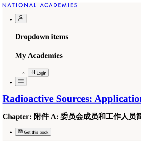
Dropdown items
My Academies
Login
Radioactive Sources: Applicatio
Chapter:
附件 A: 委员会成员和工作人员
Get this book