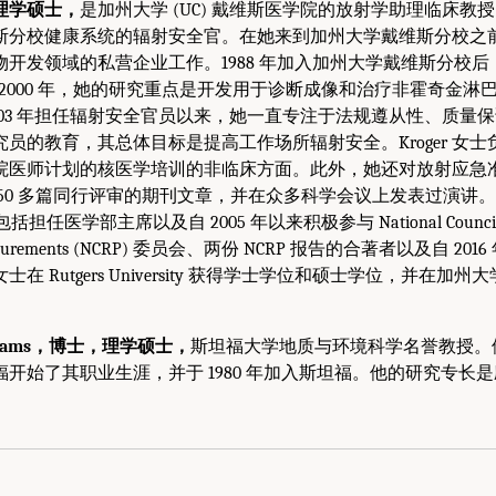
er，理学硕士，
是加州大学 (UC) 戴维斯医学院的放射学助理临床教授，
分校健康系统的辐射安全官。在她来到加州大学戴维斯分校之前，K
开发领域的私营企业工作。1988 年加入加州大学戴维斯分校
年到 2000 年，她的研究重点是开发用于诊断成像和治疗非霍奇金
003 年担任辐射安全官员以来，她一直专注于法规遵从性、质量
员的教育，其总体目标是提高工作场所辐射安全。Kroger 女
医师计划的核医学培训的非临床方面。此外，她还对放射应急准备感
0 多篇同行评审的期刊文章，并在众多科学会议上发表过演讲。她 Heal
包括担任医学部主席以及自 2005 年以来积极参与 National Council for
 Measurements (NCRP) 委员会、两份 NCRP 报告的合著者以及自 201
 女士在 Rutgers University 获得学士学位和硕士学位，并在
Williams，博士，理学硕士，
斯坦福大学地质与环境科学名誉教授。他于
开始了其职业生涯，并于 1980 年加入斯坦福。他的研究专长