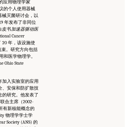
ilab) 的应用物理学家
询委员会会议的个人使用器械
医疗器械灭菌研讨会，以
9 年发布了非同位
写的白皮书
加速器驱动医
nal Cancer
了 20 年，该设施使
年结束。研究方向包括
用和医学物理学。
Ohio State
1974 年加入实验室的应用
全、安保和防扩散技
念的研究。他发表了
合主席（2002-
的所有新核能概念的
rsity 物理学学士学
ciety (ANS) 的