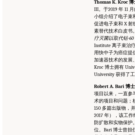
Thomas K. Kroc 
III。于2019 年 1
小组介绍了电子束和 
促进电子束和 X 
素替代技术白皮书。他是 20
疗灭菌以取代钴-60
Institute 离
用快中子为癌症提供
加速器技术的发展
Kroc 博士拥有 Unive
University 获
Robert A. Bari 博士
项目以来，一直参
术的项目和问题；
150 多篇出版物，
2017 年），该
防扩散和实物保护。他获得了
位。Bari 博士曾担任