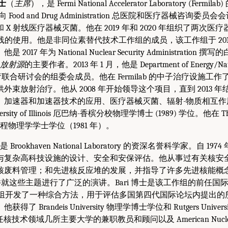
博士
（
主席
），是 Fermi National Accelerator Laboratory (Ferm
1 月向 Food and Drug Administration 总医院和医疗器械咨
X 射线医疗器械灭菌。他在 2019 年和 2020 年组织了两次
射线的使用。他是非同位素替代技术工作组的成员，该工作组于 201
17 年为 National Nuclear Security Administration 撰
 放射源
的主要作者。2013 年 1 月，他是 Department of Energy/Natio
子束治疗联合研讨会的组委会成员。他在 Fermilab 的中子治疗设施工作
外束放射治疗。他从 2008 年开始领导这个项目，直到 2013 
、加速器和加速器技术的应用、医疗器械灭菌、辐射-物质相互作
rsity of Illinois 厄巴纳-香槟分校物理学博士 (1989) 学位。他在 The 
得了工程物理学学士学位（1981 年）。
是 Brookhaven National Laboratory 的资深名誉科学家。自 
与复杂高科技设施的设计、安全和安保评估。他从事过有关核安
核废料管理；和先进核反应堆的发展，并指导了许多先进核能概
并就这些主题进行了广泛的演讲。Bari 博士是该工作组的前任国际联
工作组开发了一种综合方法，用于评估多国第四代国际论坛内提出
 Brandeis University 物理学博士学位和 Rutgers Unive
核技术领域几所主要大学的兼职教员和顾问以及 American Nuclear So