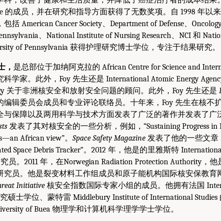
edicine 的成员，并在研究和指导方面获得了无数奖项。自 1998 年以来
rican Cancer Society、Department of Defense、Oncology N
nsylvania、National Institute of Nursing Research、NCI 和 Nationa
versity of Pennsylvania 获得护理研究博士学位，专注于结果研究。
硕士，
是总部位于加纳阿克拉的 African Centre for Science and Internat
此外，Foy 先生还是 International Atomic Energy Agency 
of Energy 关于非洲核安全和放射安全问题的顾问。此外，Foy 先生还是
的编辑委员会成员和专业评论联络员。十年来，Foy 先生在核不
全与保障以及两用科学与技术方面发表了广泛的著作并发表了广
sts
发表了其对核安全的一些分析，例如，“Sustaining Progress in Nucl
ts—an African view”。
Space Safety Magazine
发表了他的一些文章，例如“
omated Space Debris Tracker”。2012 年，他是的里雅斯特 International 
究员。2011 年，在Norwegian Radiation Protection Author
研究员。他是裂变材料工作组成员和原子能机构国际核安保教育
reat Initiative
核安全指数国际专家小组的成员。他拥有法国 Internatio
究硕士学位、蒙特雷 Middlebury Institute of International St
versity of Buea 物理学和计算机科学理学学士学位。