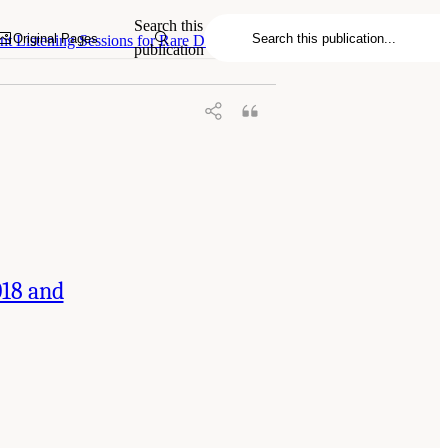
Search this
Original Pages
t Listening Sessions for Rare Diseases
publication
018 and