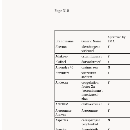
Page 310
Approved by
Brand name
Generic Name
EMA
Abecma
idecabtagene
Y
vicleucel
Adakveo
crizanlizumab
Y
Alofisel
darvadstrocel
Y
Amondys 45
casimersen
N
Amvuttra
vutrisiran
Y
sodium
Andexxa
coagulation
Y
factor Xa
[recombinant],
inactivated-
zhzo
ANTHIM
obiltoxaximab
Y
Artesunate
Artesunate
Y
Amivas
Asparlas
calaspargase
N
pegol-mknl
Ayvakit
Avapritinib
Y