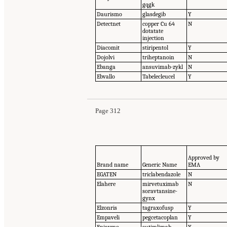
gqgk
Daurismo
glasdegib
Y
Detectnet
copper Cu 64
N
dotatate
injection
Diacomit
stiripentol
Y
Dojolvi
triheptanoin
N
Ebanga
ansuvimab-zykl
N
Ebvallo
Tabelecleucel
Y
Page 312
Approved by
Brand name
Generic Name
EMA
EGATEN
triclabendazole
N
Elahere
mirvetuximab
N
soravtansine-
gynx
Elzonris
tagraxofusp
Y
Empaveli
pegcetacoplan
Y
Enjaymo
sutimlimab
Y