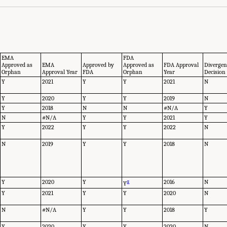
EMA
FDA
Approved as
EMA
Approved by
Approved as
FDA Approval
Divergen
Orphan
Approval Year
FDA
Orphan
Year
Decision
Y
2021
Y
Y
2021
N
Y
2020
Y
Y
2019
N
Y
2018
N
N
#N/A
Y
N
#N/A
Y
Y
2021
Y
Y
2022
Y
Y
2022
N
N
2019
Y
Y
2018
N
Y
2020
Y
a
2016
N
Y
Y
2021
Y
Y
2020
N
N
#N/A
Y
Y
2018
Y
Y
2020
Y
Y
2020
N