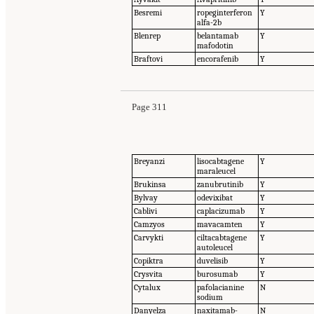
Besremi
ropeginterferon
Y
alfa-2b
Blenrep
belantamab
Y
mafodotin
Braftovi
encorafenib
Y
Page 311
Breyanzi
lisocabtagene
Y
maraleucel
Brukinsa
zanubrutinib
Y
Bylvay
odevixibat
Y
Cablivi
caplacizumab
Y
Camzyos
mavacamten
Y
Carvykti
ciltacabtagene
Y
autoleucel
Copiktra
duvelisib
Y
Crysvita
burosumab
Y
Cytalux
pafolacianine
N
sodium
Danyelza
naxitamab-
N