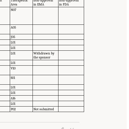
nt
Therapeutic
non-approval
non-approval
n
Area
in EMA
in FDA
N07
A05
J05
L01
L01
L01
Withdrawn by
the sponsor
L01
V10
S01
L01
L01
A16
L01
P02
Not submitted