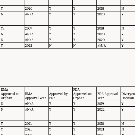
Y
2020
Y
Y
2018
N
N
#N/A
Y
Y
2020
Y
Ya
2007
Y
Y
2018
N
N
#N/A
Y
Y
2020
Y
N
#N/A
Y
Y
2020
Y
Y
2022
N
N
#N/A
Y
EMA
FDA
Approved as
EMA
Approved by
Approved as
FDA Approval
Divergen
Orphan
Approval Year
FDA
Orphan
Year
Decision
N
#N/A
Y
Y
2019
Y
N
#N/A
Y
Y
2022
Y
Y
2021
Y
Y
2018
N
Y
2021
Y
Y
2021
N
Y
2022
Y
Y
2022
N