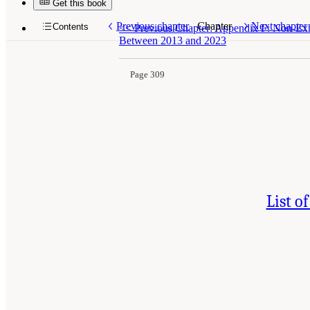
Get this book
Previous chapter
Chapter
Next chapter
Contents
<<
Previous Chapter: Appendix F: Non-Exha
Between 2013 and 2023
Page 309
List o