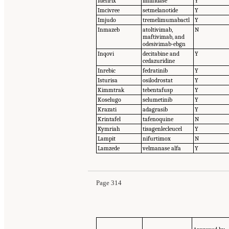
Idefirix
imlifidase
Y
Imcivree
setmelanotide
Y
Imjudo
tremelimumabactl
Y
Inmazeb
atoltivimab,
N
maftivimab, and
odesivimab-ebgn
Inqovi
decitabine and
Y
cedazuridine
Inrebic
fedratinib
Y
Isturisa
osilodrostat
Y
Kimmtrak
tebentafusp
Y
Koselugo
selumetinib
Y
Krazati
adagrasib
Y
Krintafel
tafenoquine
N
Kymriah
tisagenlecleucel
Y
Lampit
nifurtimox
N
Lamzede
velmanase alfa
Y
Page 314