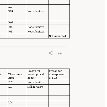
L01
V09
Not submitted
N03
A16
Not submitted
J05
Not submitted
L01
Not submitted
Reason for
Reason for
t
Therapeutic
non-approval
non-approval
Area
in EMA
in FDA
P02
Not submitted
L01
Still in review
L01
L04
L04