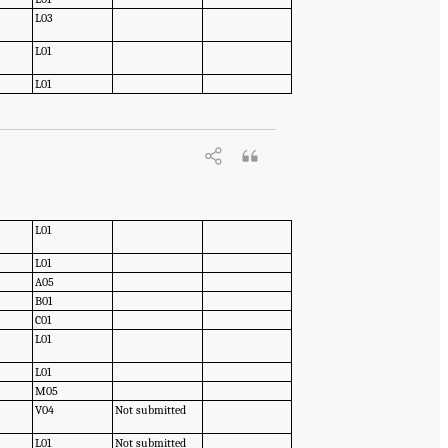
L03
L01
L01
L01
L01
A05
B01
C01
L01
L01
M05
V04
Not submitted
L01
Not submitted