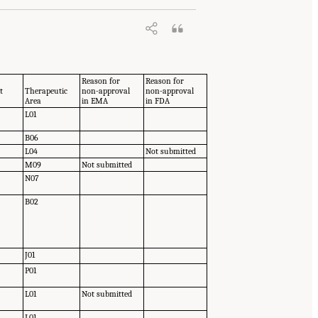
Reason for
Reason for
t
Therapeutic
non-approval
non-approval
Area
in EMA
in FDA
L01
B06
L04
Not submitted
M09
Not submitted
N07
B02
J01
P01
L01
Not submitted
L01