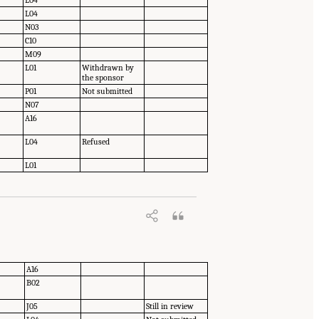
L04
N03
C10
M09
L01
Withdrawn by
the sponsor
P01
Not submitted
N07
A16
L04
Refused
L01
A16
B02
J05
Still in review