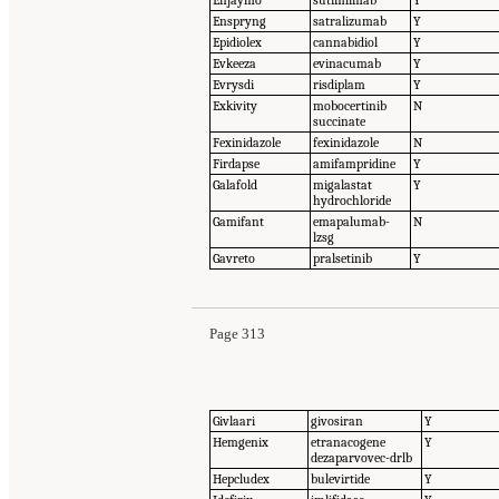
Enspryng
satralizumab
Y
Epidiolex
cannabidiol
Y
Evkeeza
evinacumab
Y
Evrysdi
risdiplam
Y
Exkivity
mobocertinib
N
succinate
Fexinidazole
fexinidazole
N
Firdapse
amifampridine
Y
Galafold
migalastat
Y
hydrochloride
Gamifant
emapalumab-
N
lzsg
Gavreto
pralsetinib
Y
Page 313
Givlaari
givosiran
Y
Hemgenix
etranacogene
Y
dezaparvovec-drlb
Hepcludex
bulevirtide
Y