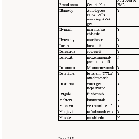
Approved by
Brand name
Generic Name
EMA
Libmeldy
Autologous
Y
CD34+ cells
encoding ARSA
gene
Livmarli
maralixibat
Y
chloride
Livtencity
maribavir
Y
Lorbrena
lorlatinib
Y
Lumakras
sotorasib
Y
Lumoxiti
moxetumomab
N
pasudotox-tdfk
Lunsumio
Mosunetuzumab
Y
Lutathera
lutetium (177Lu)
Y
oxodotreotide
Luxturna
voretigene
Y
neparvovec
Lytgobi
futibatinib
Y
Mektovi
binimetinib
Y
Mepsevii
vestronidase alfa
Y
Monjuvi
tafasitamab-cxix
Y
Moxidectin
moxidectin
N
Page 315