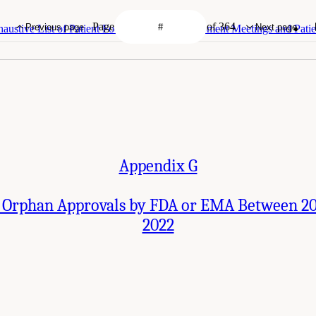
Page
of 364
Previous page
Next page
ustive List of Patient Focused Drug Development Meetings and Patien
Appendix G
f Orphan Approvals by FDA or EMA Between 2
2022