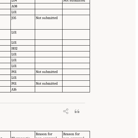
L04
Not submitted
A08
L01
J05
Not submitted
L01
L01
H02
L01
L01
L01
P01
Not submitted
L01
P01
Not submitted
A16
Reason for
Reason for