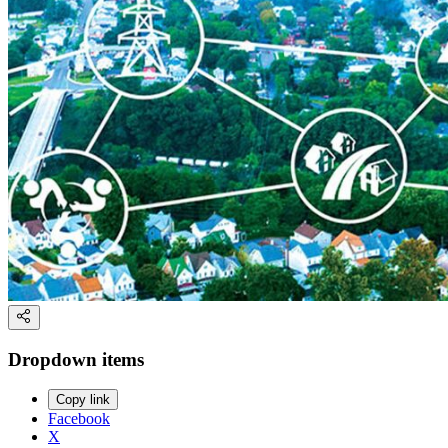
Dropdown items
Copy link
Facebook
X