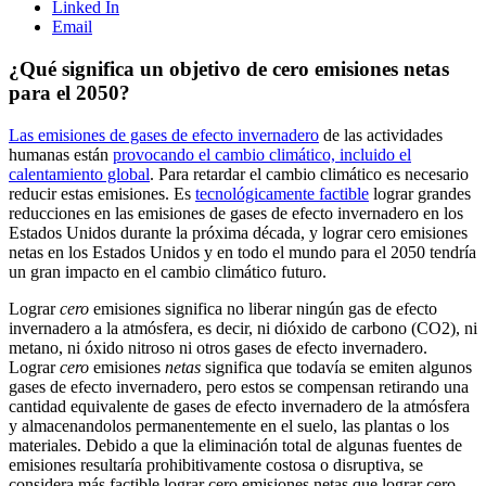
Linked In
Email
¿Qué significa un objetivo de cero emisiones netas
para el 2050?
Las emisiones de gases de efecto invernadero
de las actividades
humanas están
provocando el cambio climático, incluido el
calentamiento global
. Para retardar el cambio climático es necesario
reducir estas emisiones. Es
tecnológicamente factible
lograr grandes
reducciones en las emisiones de gases de efecto invernadero en los
Estados Unidos durante la próxima década, y lograr cero emisiones
netas en los Estados Unidos y en todo el mundo para el 2050 tendría
un gran impacto en el cambio climático futuro.
Lograr
cero
emisiones significa no liberar ningún gas de efecto
invernadero a la atmósfera, es decir, ni dióxido de carbono (CO2), ni
metano, ni óxido nitroso ni otros gases de efecto invernadero.
Lograr
cero
emisiones
netas
significa que todavía se emiten algunos
gases de efecto invernadero, pero estos se compensan retirando una
cantidad equivalente de gases de efecto invernadero de la atmósfera
y almacenandolos permanentemente en el suelo, las plantas o los
materiales. Debido a que la eliminación total de algunas fuentes de
emisiones resultaría prohibitivamente costosa o disruptiva, se
considera más factible lograr cero emisiones netas que lograr cero